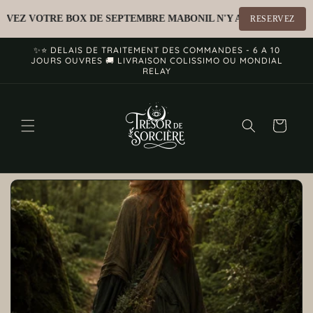
et
passer
TRE BOX DE SEPTEMBRE MABON
IL N'Y A PAS DE BOX AU MOIS D
RESERVEZ
au
contenu
✨⭐ DELAIS DE TRAITEMENT DES COMMANDES - 6 A 10
JOURS OUVRES 🚚 LIVRAISON COLISSIMO OU MONDIAL
RELAY
Panier