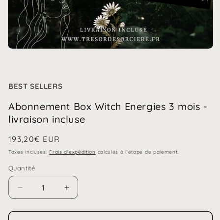
Ouvrir
le
média
1
dans
BEST SELLERS
une
fenêtre
modale
Abonnement Box Witch Energies 3 mois -
livraison incluse
Prix
193,20€ EUR
habituel
Taxes incluses.
Frais d'expédition
calculés à l'étape de paiement.
Quantité
Réduire
Augmenter
la
la
quantité
quantité